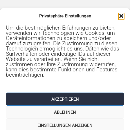
Privatsphäre-Einstellungen
Um die bestmöglichen Erfahrungen zu bieten,
Kundenbewertungen für
verwenden wir Technologien wie Cookies, um
Steuerfrei-in-8-Wochen
Geräteinformationen zu speichern und/oder
darauf zuzugreifen. Die Zustimmung zu diesen
Technologien ermöglicht es uns, Daten wie das
Surfverhalten oder eindeutige IDs auf dieser
Website zu verarbeiten. Wenn Sie nicht
zustimmen oder Ihre Zustimmung widerrufen,
kann dies bestimmte Funktionen und Features
beeinträchtigen.
4.9 / 5
AKZEPTIEREN
SEHR GUT
ABLEHNEN
100% Empfehlungsrate
EINSTELLUNGEN ANZEIGEN
4.9 / 5